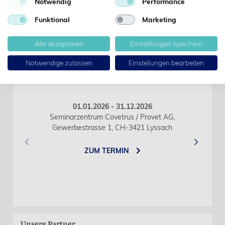
Notwendig
Performance
Funktional
Marketing
Seminare
Alle akzeptieren
Einstellungen speichern
Notwendige zulassen
Einstellungen bearbeiten
Ausbildung zur Tiermedizinischen
Dentalassistentin TDA
01.01.2026 - 31.12.2026
Seminarzentrum Covetrus / Provet AG,
Gewerbestrasse 1, CH-3421 Lyssach
‹
›
ZUM TERMIN
Unsere Partner